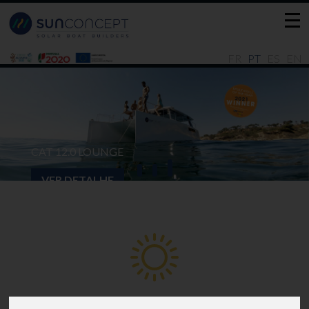
FR
PT
ES
EN
CAT 12.0 LOUNGE
VER DETALHE
Movidos pelo Sol