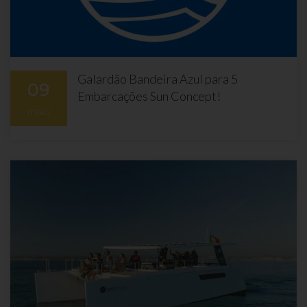
Galardão Bandeira Azul para 5
09
Embarcações Sun Concept!
maio