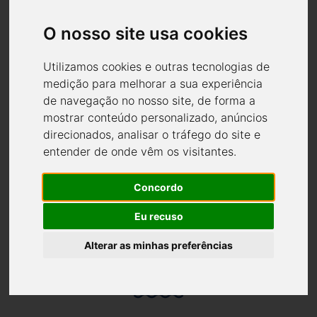
O nosso site usa cookies
Navegar em rios, lagos e mares utilizando a energia o Sol,
dispensando os combustíveis fosseis.
Utilizamos cookies e outras tecnologias de
medição para melhorar a sua experiência
de navegação no nosso site, de forma a
mostrar conteúdo personalizado, anúncios
direcionados, analisar o tráfego do site e
entender de onde vêm os visitantes.
Zero emissões
Concordo
Anulamos a emissão de gases, cheiros e derrames.
Eu recuso
Alterar as minhas preferências