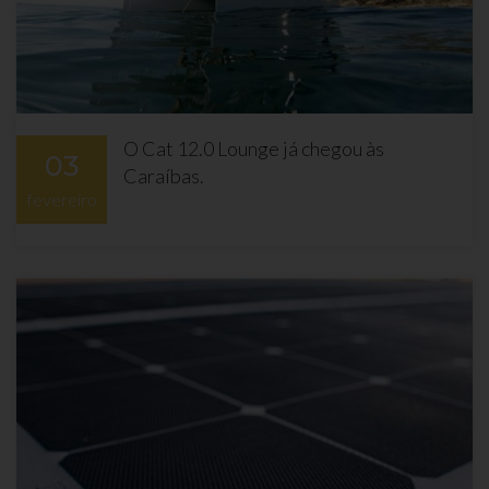
O Cat 12.0 Lounge já chegou às
03
Caraíbas.
fevereiro