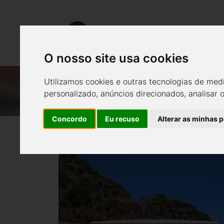
O nosso site usa cookies
RTP.NOTICIAS.P
Utilizamos cookies e outras tecnologias de med
A
personalizado, anúncios direcionados, analisar 
Concordo
Eu recuso
Alterar as minhas 