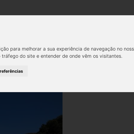
Empresa
Modelos
Notícias
Galeria
Cont
T - HÁ MAIS UMA FORMA DE V
ição para melhorar a sua experiência de navegação no noss
RQUEOLÓGICO DO VALE DO C
o tráfego do site e entender de onde vêm os visitantes.
Notícias
Media
preferências