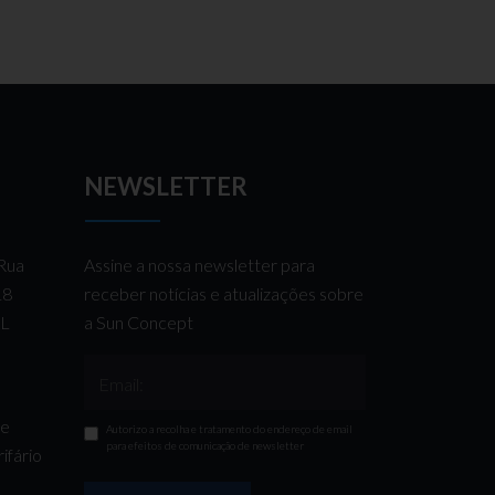
NEWSLETTER
 Rua
Assine a nossa newsletter para
 18
receber notícias e atualizações sobre
AL
a Sun Concept
Email:
de
Autorizo a recolha e tratamento do endereço de email
para efeitos de comunicação de newsletter
ifário