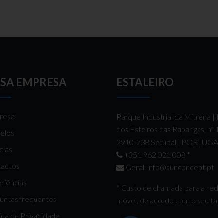
SA EMPRESA
ESTALEIRO
resa
Parque Industrial da Mitrena |
dos Esteiros das Raparigas, nº
elos
2910-738 Setúbal | PORTUG
cias
+351 962 021 008
*
actos
Geral:
info@sunconcept.pt
riências
* Custo de chamada para a re
untas frequentes
móvel, de acordo com o seu tar
tica de Privacidade