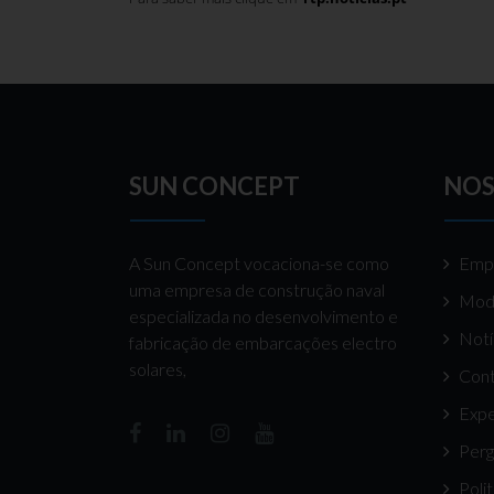
SUN CONCEPT
NOS
A Sun Concept vocaciona-se como
Emp
uma empresa de construção naval
Mod
especializada no desenvolvimento e
Notí
fabricação de embarcações electro
solares,
Cont
Expe
Perg
Poli