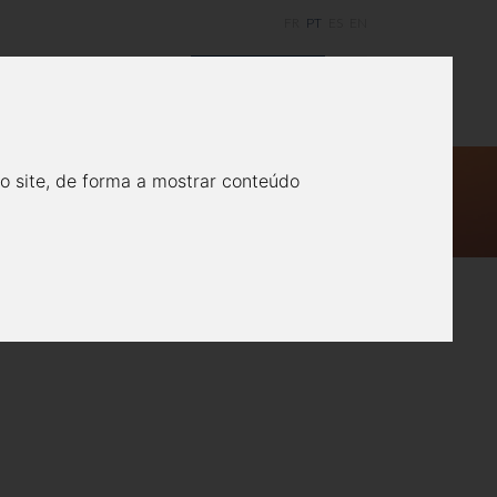
FR
PT
ES
EN
actos
Experiências
CONTATE-NOS
ISITAR O PARQUE
o site, de forma a mostrar conteúdo
ÔA