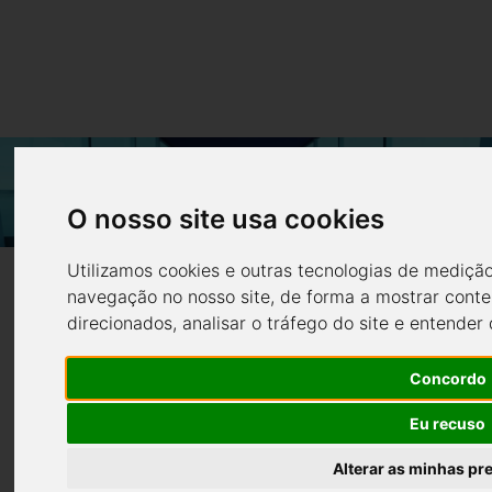
SUNCONCEPT
SUNCONCEPT PASSENGERS 9.0 CABINADO
O nosso site usa cookies
Home
Barcos em destaque
PASSENGERS 9.0
Utilizamos cookies e outras tecnologias de mediçã
CABINADO
navegação no nosso site, de forma a mostrar conte
direcionados, analisar o tráfego do site e entender
Concordo
Eu recuso
Alterar as minhas pr