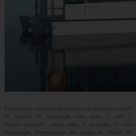
É um produto adequado ao transporte de passageiros, utiliza
as técnicas de construção mais atuais e
com a
máxima qualidade exigida para a operação. É uma
embarcação
diferenciadora que realiza as tarefas de