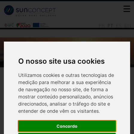
FR
PT
ES
EN
DIA MUNDIAL DA TERRA 2021
O nosso site usa cookies
Notícias
Todas
Utilizamos cookies e outras tecnologias de
medição para melhorar a sua experiência
de navegação no nosso site, de forma a
mostrar conteúdo personalizado, anúncios
direcionados, analisar o tráfego do site e
Dia Mundial da Terra 2021
entender de onde vêm os visitantes.
Concordo
Dia Mundial da Terra celebrado ontem dia 21 de Abril de