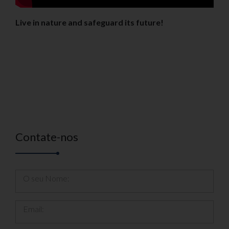
Live in nature and safeguard its future!
Contate-nos
O seu Nome:
Email: