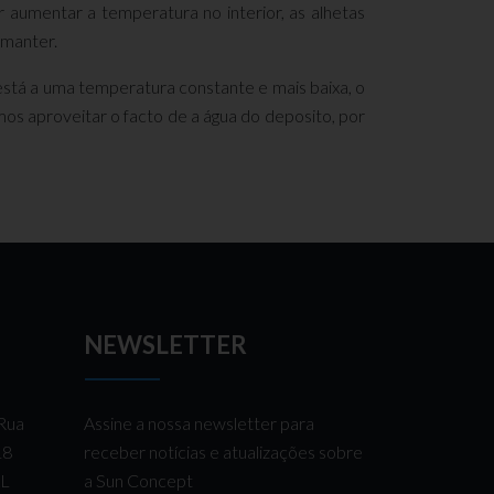
 aumentar a temperatura no interior, as alhetas
 manter.
tá a uma temperatura constante e mais baixa, o
os aproveitar o facto de a água do deposito, por
NEWSLETTER
 Rua
Assine a nossa newsletter para
 18
receber notícias e atualizações sobre
AL
a Sun Concept