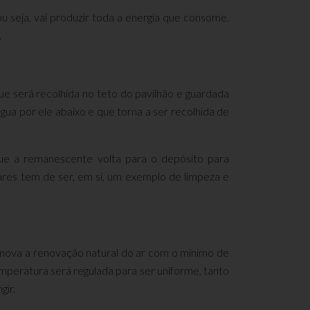
u seja, vai produzir toda a energia que consome.
.
que será recolhida no teto do pavilhão e guardada
gua por ele abaixo e que torna a ser recolhida de
que a remanescente volta para o depósito para
lares tem de ser, em si, um exemplo de limpeza e
omova a renovação natural do ar com o mínimo de
peratura será regulada para ser uniforme, tanto
gir.