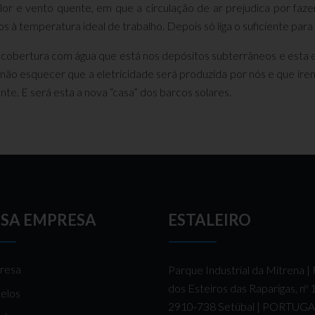
or e vento quente, em que a circulação de ar prejudica por fazer
s à temperatura ideal de trabalho. Depois só liga o suficiente para
bertura com água que está nos depósitos subterrâneos e esta es
não esquecer que a eletricidade será produzida por nós e que irem
e. E será esta a nova “casa” dos barcos solares.
SA EMPRESA
ESTALEIRO
resa
Parque Industrial da Mitrena |
dos Esteiros das Raparigas, nº
elos
2910-738 Setúbal | PORTUG