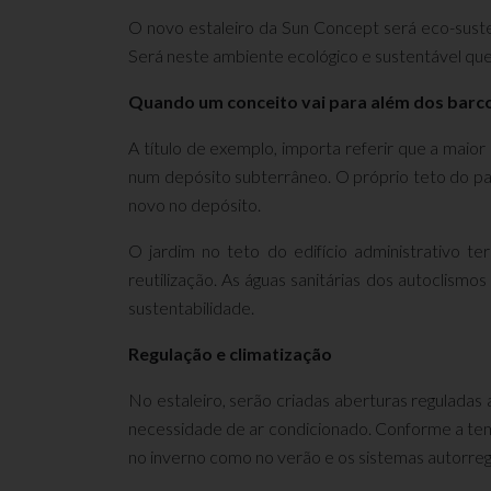
O novo estaleiro da Sun Concept será eco-susten
Será neste ambiente ecológico e sustentável que
Quando um conceito vai para além dos barco
A título de exemplo, importa referir que a maior
num depósito subterrâneo. O próprio teto do pavi
novo no depósito.
O jardim no teto do edifício administrativo 
reutilização. As águas sanitárias dos autoclism
sustentabilidade.
Regulação e climatização
No estaleiro, serão criadas aberturas regulada
necessidade de ar condicionado. Conforme a tem
no inverno como no verão e os sistemas autorregu