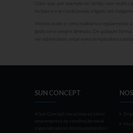
Claro que, por exemplo no Verão, com muito cal
fecham e o ar condicionado é ligado até chegarmo
Mesmo assim e como molhamos regularmente a co
gasto será sempre diminuto. De qualquer forma, 
ser subterrâneo, estar numa temperatura constant
SUN CONCEPT
NOS
A Sun Concept vocaciona-se como
Emp
uma empresa de construção naval
Mod
especializada no desenvolvimento e