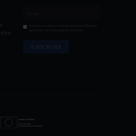
Email:
de
Autorizo a recolha e tratamento do endereço de email
para efeitos de comunicação de newsletter
ifário
SUBSCREVER