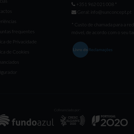
cias
+351 962 021 008
*
actos
Geral:
info@sunconcept.pt
riências
* Custo de chamada para a re
untas frequentes
móvel, de acordo com o seu tar
tica de Privacidade
tica de Cookies
nanciados
igurador
Cofinanciado por: