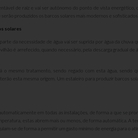
tável de raiz e vai ser autónomo do ponto de vista energético, o
 serão produzidos os barcos solares mais modernos e sofisticados
s solares
 parte da necessidade de água vai ser suprida por água da chuva 
lhão é arrefecido, quando necessário, pela descarga gradual de á
terá o mesmo tratamento, sendo regado com esta água, sendo 
os terão esta mesma origem. Um estaleiro para produzir barcos so
s automaticamente em todas as instalações, de forma a que se pr
peratura, estas abrem mais ou menos, de forma automática. A tem
lam-se de forma a permitir um gasto mínimo de energia para o atin