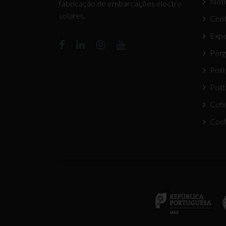
Notí
fabricação de embarcações electro
solares,
Cont
Expe
Perg
Poli
Poli
Cofi
Conf