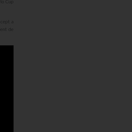
rlo Cup
ncept a
ment de