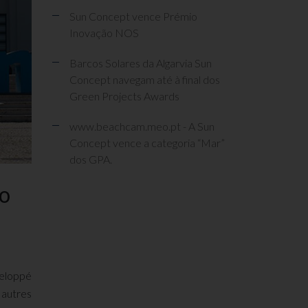
Sun Concept vence Prémio
Inovação NOS
Barcos Solares da Algarvia Sun
Concept navegam até à final dos
Green Projects Awards
www.beachcam.meo.pt - A Sun
Concept vence a categoria “Mar”
dos GPA.
to
veloppé
 autres