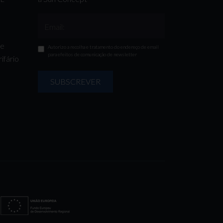
Email:
de
Autorizo a recolha e tratamento do endereço de email
para efeitos de comunicação de newsletter
ifário
SUBSCREVER