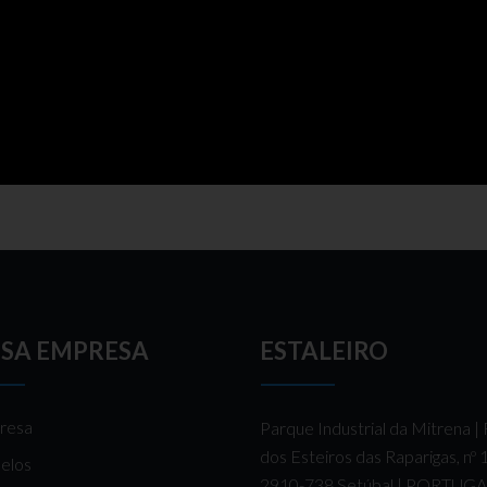
SA EMPRESA
ESTALEIRO
resa
Parque Industrial da Mitrena |
dos Esteiros das Raparigas, nº
elos
2910-738 Setúbal | PORTUG