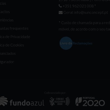
cias
+351 962 021 008
*
actos
Geral:
info@sunconcept.pt
riências
* Custo de chamada para a re
untas frequentes
móvel, de acordo com o seu tar
tica de Privacidade
tica de Cookies
nanciados
igurador
Cofinanciado por: