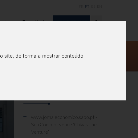
FR
PT
ES
EN
actos
Experiências
CONTATE-NOS
ORES DO PROJETO TSB
o site, de forma a mostrar conteúdo
Relacionados
www.jornaleconomico.sapo.pt -
Sun Concept vence ‘Chivas The
Venture’