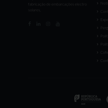
Notí
fabricação de embarcações electro
solares,
Cont
Expe
Perg
Poli
Poli
Cofi
Conf