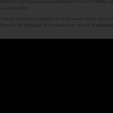
compétition à énergie solaire pour participer à la Solar 1 Monte Ca
8, aux Pays-Bas.
'un moteur électrique Torqueedo et de panneaux solaires, Sun Co
 innovant afin d'échanger des connaissances pour le développe