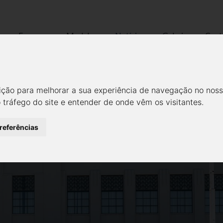
Empresa
Modelos
Notícias
Galeria
Cont
OS PRINCIPAIS PATROCINAD
– TÉCNICO SOLAR BOAT
ição para melhorar a sua experiência de navegação no noss
o tráfego do site e entender de onde vêm os visitantes.
Notícias
Todas
preferências