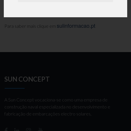
para promover uma conversa à beira-rio com os
empreendedores Ricardo Sobral e Manuel Brito.
sulinformacao.pt
Para saber mais clique em
SUN CONCEPT
A Sun Concept vocaciona-se como uma empresa de
construção naval especializada no desenvolvimento e
fabricação de embarcações electro solares,