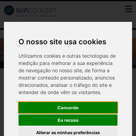
FR
PT
ES
EN
O nosso site usa cookies
WWW.SULINFORMACAO.PT - BETA TALK
DE PORTIMÃO FALA DE BARCOS SOLARES E
Utilizamos cookies e outras tecnologias de
www.sulinformacao.pt - Beta
INOVAÇÃO NO TURISMO.
medição para melhorar a sua experiência
Notícias
Media
de navegação no nosso site, de forma a
Talk de Portimão fala de
mostrar conteúdo personalizado, anúncios
direcionados, analisar o tráfego do site e
barcos solares e inovação no
entender de onde vêm os visitantes.
turismo.
Concordo
Eu recuso
A Beta Talk Portimão vai regressar no sábado, dia 16 de
Alterar as minhas preferências
Setembro, às 16h00, e aproveitar o facto de ainda ser Verão