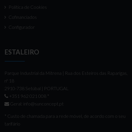
Politica de Cookies
Cofinanciados
Configurador
ESTALEIRO
Parque Industrial da Mitrena | Rua dos Esteiros das Raparigas,
nº 18
2910-738 Setúbal | PORTUGAL
+351 962 021 008
*
Geral:
info@sunconcept.pt
* Custo de chamada para a rede móvel, de acordo com o seu
tarifário