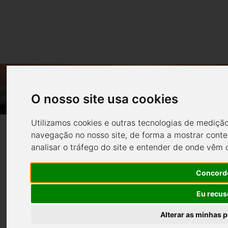
OS BARCOS SOLARES SÃO IDEAIS PARA OS
OPERADORES TURÍSTICOS?
O nosso site usa cookies
Notícias
Todas
Utilizamos cookies e outras tecnologias de mediçã
navegação no nosso site, de forma a mostrar conte
analisar o tráfego do site e entender de onde vêm o
Concord
Eu recus
Os barcos solares são ideais
Alterar as minhas p