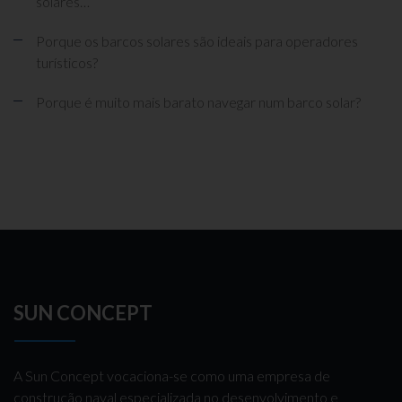
solares…
Porque os barcos solares são ideais para operadores
turísticos?
Porque é muito mais barato navegar num barco solar?
SUN CONCEPT
A Sun Concept vocaciona-se como uma empresa de
construção naval especializada no desenvolvimento e