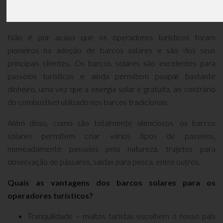
para os operadores turísticos?
Não é por acaso que os operadores turísticos foram
pioneiros na adoção de barcos solares e são dos seus
principais clientes. Os barcos solares são excelentes para
passeios turísticos e ainda permitem poupar bastante
dinheiro, uma vez que a energia solar é gratuita, ao contrário
do combustível utilizado nos barcos tradicionais.
Além disso, como são totalmente silenciosos, os barcos
solares permitem criar vários tipos de passeios,
nomeadamente passeios pela natureza, trajetos para
observação de pássaros, saídas para pesca, entre outros.
Quais as vantagens dos barcos solares para os
operadores turísticos?
Tranquilidade – muitos turistas escolhem o nosso país