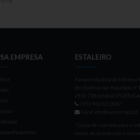
76,55€
SA EMPRESA
ESTALEIRO
resa
Parque Industrial da Mitrena |
dos Esteiros das Raparigas, nº
elos
2910-738 Setúbal | PORTUG
cias
+351 962 021 008
*
actos
Geral:
info@sunconcept.pt
riências
* Custo de chamada para a re
untas frequentes
móvel, de acordo com o seu tar