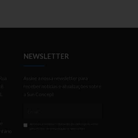
NEWSLETTER
 Rua
Assine a nossa newsletter para
 18
receber notícias e atualizações sobre
AL
a Sun Concept
Email:
de
Autorizo a recolha e tratamento do endereço de email
para efeitos de comunicação de newsletter
ifário