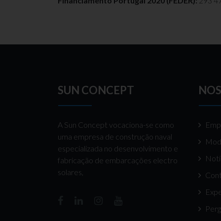
Financiamento Portugal 2020 (FEDER):
293 4
SUN CONCEPT
NOS
A Sun Concept vocaciona-se como
Emp
uma empresa de construção naval
Mod
especializada no desenvolvimento e
Notí
fabricação de embarcações electro
solares,
Cont
Expe
Perg