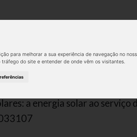
Empresa
Modelos
Notícias
Galeria
Cont
TRO-SOLARES: A ENERGIA SO
STENTÁVEL. ALG-02-0853-F
ição para melhorar a sua experiência de navegação no noss
o tráfego do site e entender de onde vêm os visitantes.
Empresa
Cofinanciamento
preferências
res: a energia solar ao serviço d
033107