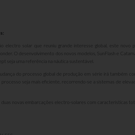
s:
o electro solar que reuniu grande interesse global, este novo
ponder. O desenvolvimento dos novos modelos, SunFlash e Catamar
pt seja uma referência na náutica sustentável.
 mudança do processo global de produção em série irá também con
processo seja mais eficiente, recorrendo-se a sistemas de elevad
uas novas embarcações electro-solares com características tota