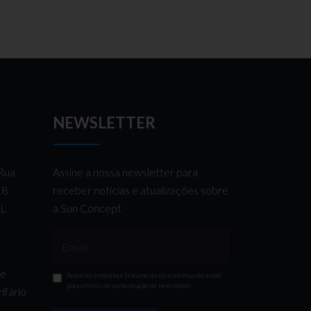
NEWSLETTER
 Rua
Assine a nossa newsletter para
 18
receber notícias e atualizações sobre
AL
a Sun Concept
Email:
de
Autorizo a recolha e tratamento do endereço de email
para efeitos de comunicação de newsletter
ifário