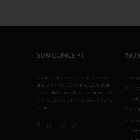
SUN CONCEPT
NOS
A Sun Concept vocaciona-se como
Emp
uma empresa de construção naval
Mod
especializada no desenvolvimento e
Notí
fabricação de embarcações electro
solares,
Cont
Expe
Perg