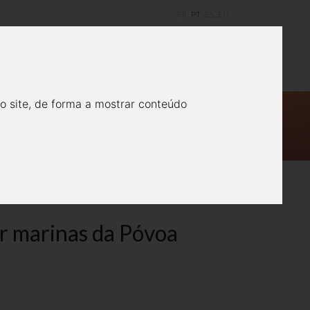
FR
PT
ES
EN
actos
Experiências
CONTATE-NOS
TURÍSTICOS E LIGAR
o site, de forma a mostrar conteúdo
gar marinas da Póvoa