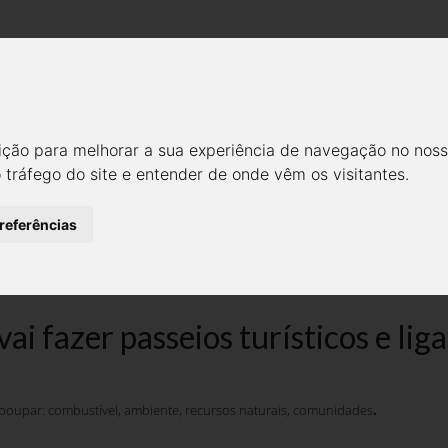
Empresa
Modelos
Notícias
Galeria
Cont
 SOLAR VAI FAZER PASSEIOS 
ição para melhorar a sua experiência de navegação no noss
MARINAS DA PÓVOA
o tráfego do site e entender de onde vêm os visitantes.
Notícias
Media
preferências
vai fazer passeios turísticos e li
 poupar: combustível, ambiente, recursos naturais, comunidades
.