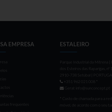
SA EMPRESA
ESTALEIRO
resa
Parque Industrial da Mitrena |
dos Esteiros das Raparigas, nº
elos
2910-738 Setúbal | PORTUG
cias
+351 962 021 008
*
actos
Geral:
info@sunconcept.pt
riências
* Custo de chamada para a re
untas frequentes
móvel, de acordo com o seu tar