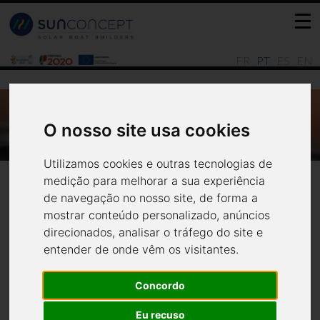
FR
PT
ES
EN
PORQUE OS BARCOS SOLARES SÃO IDEAIS
O nosso site usa cookies
PARA OPERADORES TURÍSTICOS?
Notícias
Todas
Utilizamos cookies e outras tecnologias de
medição para melhorar a sua experiência
de navegação no nosso site, de forma a
mostrar conteúdo personalizado, anúncios
direcionados, analisar o tráfego do site e
entender de onde vêm os visitantes.
Porque os barcos solares são
Concordo
Eu recuso