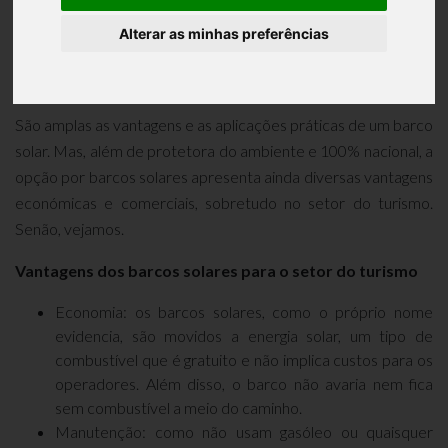
ideais para operadores
Alterar as minhas preferências
turísticos?
São amplas as vantagens e as aplicações práticas de um barco
solar. Mas, além de protetora do ambiente e 100% nacional, a
opção por barcos solares apresenta ainda diversas vantagens
económicas e comerciais, sobretudo no setor do turismo.
Senão, vejamos.
Vantagens dos barcos solares para o setor do turismo
Economia: os barcos solares, como o próprio nome
evidencia, são movidos a energia solar, um tipo de
combustível que é gratuito e não implica custos para os
operadores. Além disso, o barco não avaria nem fica
sem combustível a meio do caminho.
Manutenção: como não usam gasóleo ou quaisquer