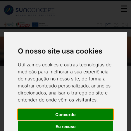
FR
PT
ES
EN
DN.PT - VISITA ÀS GRAVURAS DO COA
O nosso site usa cookies
PASSA A SER FEITA EM EMBARCAÇÃO A
ENERGIA SOLAR.
Utilizamos cookies e outras tecnologias de
Notícias
Media
medição para melhorar a sua experiência
de navegação no nosso site, de forma a
mostrar conteúdo personalizado, anúncios
direcionados, analisar o tráfego do site e
entender de onde vêm os visitantes.
Concordo
Eu recuso