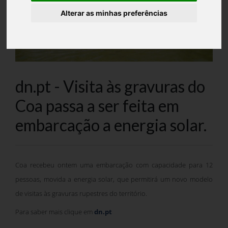
Alterar as minhas preferências
dn.pt - Visita às gravuras do
Coa passa a ser feita em
embarcação a energia solar.
Coa recebeu ontem uma embarcação com capacidade para 12
pessoas, movida a energia solar, que permitirá um novo modelo
de visitas às gravuras rupestres do território.
Para saber mais clique em
dn.pt