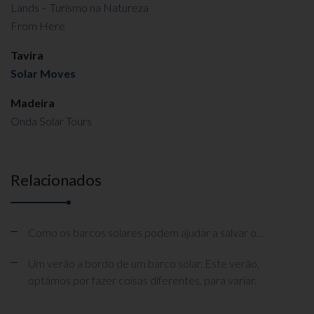
Lands – Turismo na Natureza
From Here
Tavira
Solar Moves
Madeira
Onda Solar Tours
Relacionados
Como os barcos solares podem ajudar a salvar o…
Um verão a bordo de um barco solar. Este verão,
optámos por fazer coisas diferentes, para variar.