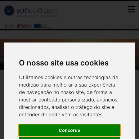
FR
PT
ES
EN
O INCOMPARÁVEL PRAZER DE NAVEGAR
EM BARCOS SOLARES
O nosso site usa cookies
Notícias
Últimas
Utilizamos cookies e outras tecnologias de
medição para melhorar a sua experiência
de navegação no nosso site, de forma a
mostrar conteúdo personalizado, anúncios
direcionados, analisar o tráfego do site e
entender de onde vêm os visitantes.
O incomparável prazer de
Concordo