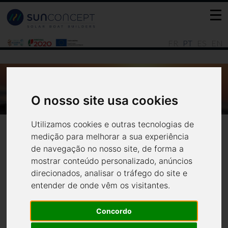
FR
PT
ES
EN
BOAS NOTÍCIAS PARA A MOBILIDADE
NÁUTICA SUSTENTÁVEL PORTUGUESA
O nosso site usa cookies
Notícias
Todas
Utilizamos cookies e outras tecnologias de
medição para melhorar a sua experiência
de navegação no nosso site, de forma a
mostrar conteúdo personalizado, anúncios
direcionados, analisar o tráfego do site e
Boas Notícias para a
entender de onde vêm os visitantes.
Mobilidade Náutica
Concordo
Sustentável Portuguesa