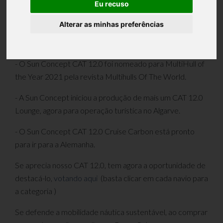
Eu recuso
Alterar as minhas preferências
Boas Notícias para a Mobilidade Náutica Sustentável
Portuguesa neste conturbado de Novembro de 2020:
- O Sun Concept CAT 12.0 foi nomeado para MultiHull of
the Year 2021 pela revista Multihulls Of The World.
- A Sun Concept iniciou a produção de mais um CAT 12.0
Lounge, agora para operação turística no Algarve.
- O Sun Concept CAT 12.0 Cruise Carbon está pronto
para ir para a Alemanha.
Se aprecia nosso CAT 12.0, tem agora a oportunidade de
destacá-lo,
votando aqui
(basta clicar em cada navio para
a categoria )
Se defende a mobilidade náutica sustentável, ao comprar