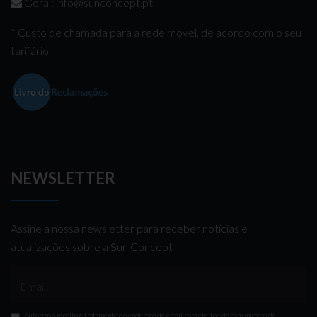
Geral:
info@sunconcept.pt
* Custo de chamada para a rede móvel, de acordo com o seu
tarifário
NEWSLETTER
Assine a nossa newsletter para receber notícias e
atualizações sobre a Sun Concept
Email:
Autorizo a recolha e tratamento do endereço de email para efeitos de comunicação de