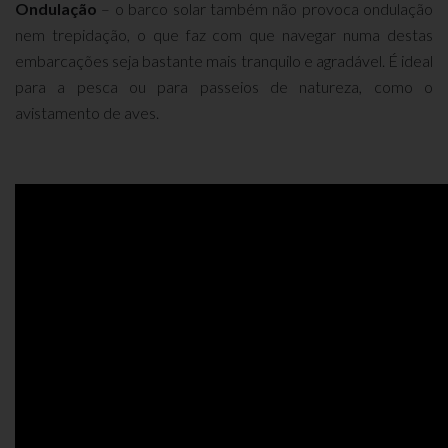
Ondulação
– o barco solar também não provoca ondulação
nem trepidação, o que faz com que navegar numa destas
embarcações seja bastante mais tranquilo e agradável. É ideal
para a pesca ou para passeios de natureza, como o
avistamento de aves.