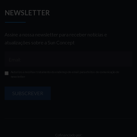
NEWSLETTER
Assine a nossa newsletter para receber notícias e
atualizações sobre a Sun Concept
Email:
Autorizo a recolha e tratamento do endereço de email para efeitos de comunicação de
newsletter
SUBSCREVER
Cofinanciado por: