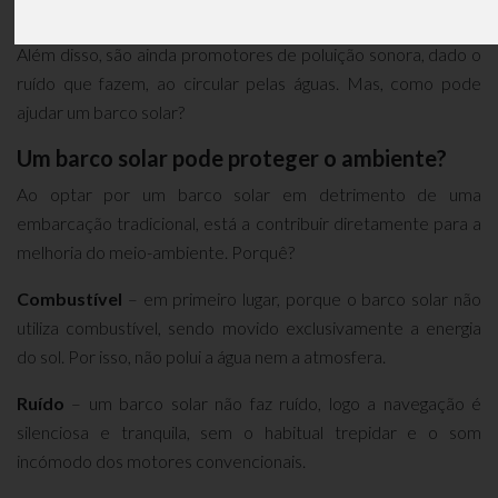
poluente, quer para a água do mar, quer para a atmosfera.
Além disso, são ainda promotores de poluição sonora, dado o
ruído que fazem, ao circular pelas águas. Mas, como pode
ajudar um barco solar?
Um barco solar pode proteger o ambiente?
Ao optar por um barco solar em detrimento de uma
embarcação tradicional, está a contribuir diretamente para a
melhoria do meio-ambiente. Porquê?
Combustível
– em primeiro lugar, porque o barco solar não
utiliza combustível, sendo movido exclusivamente a energia
do sol. Por isso, não polui a água nem a atmosfera.
Ruído
– um barco solar não faz ruído, logo a navegação é
silenciosa e tranquila, sem o habitual trepidar e o som
incómodo dos motores convencionais.