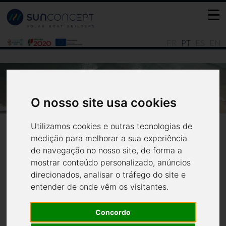
FR
PT
ES
EN
OYSTER - BARCO DE TRABALHO - PRONTO
PARA INICIAR A OPERAÇÃO NAS ÁGUAS DA
RIA FORMOSA!
O nosso site usa cookies
Notícias
Últimas
Utilizamos cookies e outras tecnologias de
medição para melhorar a sua experiência
de navegação no nosso site, de forma a
mostrar conteúdo personalizado, anúncios
direcionados, analisar o tráfego do site e
OYSTER - Barco de
entender de onde vêm os visitantes.
Trabalho - Pronto para
Concordo
iniciar a operação nas águas