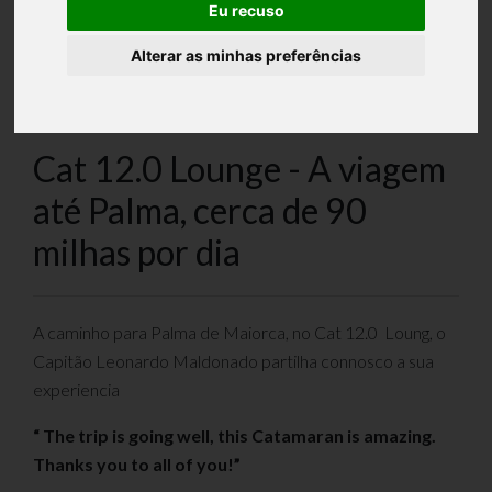
Eu recuso
Alterar as minhas preferências
Cat 12.0 Lounge - A viagem
até Palma, cerca de 90
milhas por dia
A caminho para Palma de Maiorca, no Cat 12.0 Loung, o
Capitão Leonardo Maldonado partilha connosco a sua
experiencia
“ The trip is going well, this Catamaran is amazing.
Thanks you to all of you!”