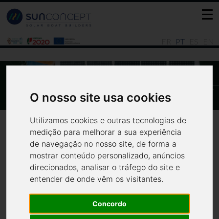
FR
PT
ES
EN
CAT 12.0 LOUNGE - A VIAGEM ATÉ PALMA,
CERCA DE 90 MILHAS POR DIA
O nosso site usa cookies
Home
Últimas notícias
Utilizamos cookies e outras tecnologias de
medição para melhorar a sua experiência
de navegação no nosso site, de forma a
mostrar conteúdo personalizado, anúncios
direcionados, analisar o tráfego do site e
entender de onde vêm os visitantes.
Concordo