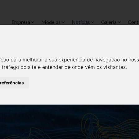
Empresa
Modelos
Notícias
Galeria
Cont
 SUSTENTÁVEL: O FUTURO DE
OVAÇÃO E EMPREENDEDORI
ição para melhorar a sua experiência de navegação no noss
o tráfego do site e entender de onde vêm os visitantes.
Notícias
Media
preferências