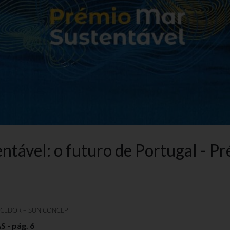
ntável: o futuro de Portugal - P
NCEDOR – SUN CONCEPT
 - pág. 6