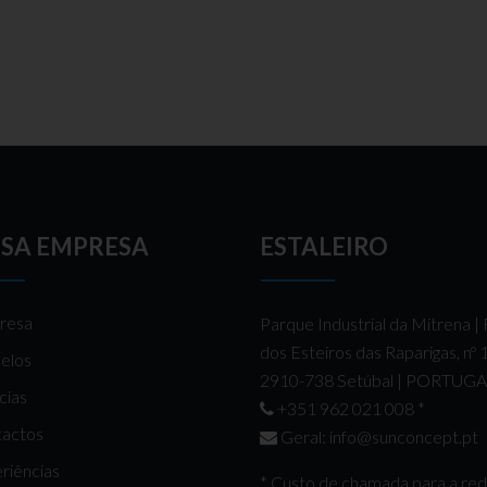
SA EMPRESA
ESTALEIRO
resa
Parque Industrial da Mitrena |
dos Esteiros das Raparigas, nº
elos
2910-738 Setúbal | PORTUG
cias
+351 962 021 008
*
actos
Geral:
info@sunconcept.pt
riências
* Custo de chamada para a re