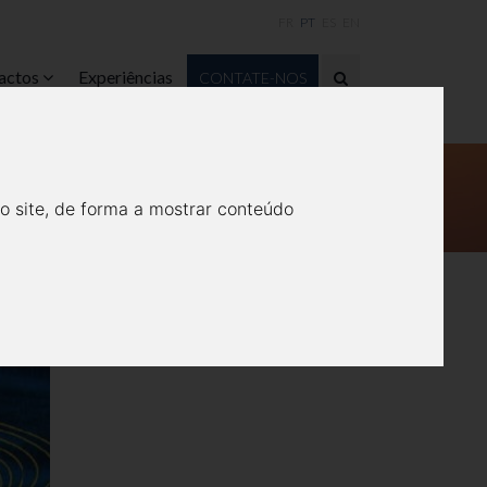
FR
PT
ES
EN
actos
Experiências
CONTATE-NOS
 PORTUGAL - PRÉMIO
SMO
o site, de forma a mostrar conteúdo