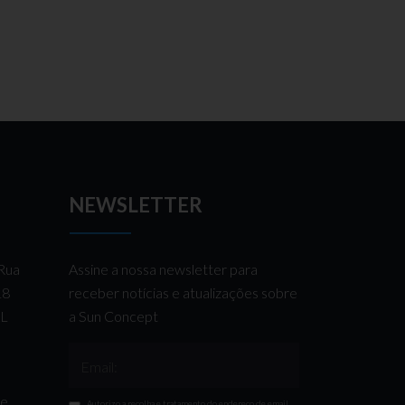
NEWSLETTER
 Rua
Assine a nossa newsletter para
 18
receber notícias e atualizações sobre
AL
a Sun Concept
Email:
de
Autorizo a recolha e tratamento do endereço de email