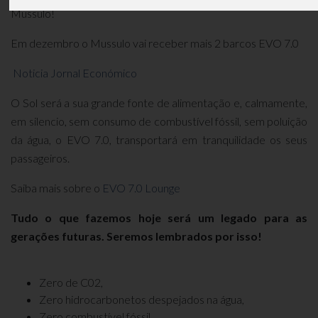
Mussulo!
Em dezembro o Mussulo vai receber mais 2 barcos EVO 7.0
Noticia Jornal Económico
O Sol será a sua grande fonte de alimentação e, calmamente,
em silencio, sem consumo de combustível fóssil, sem poluição
da água, o EVO 7.0, transportará em tranquilidade os seus
passageiros.
Saiba mais sobre o
EVO 7.0 Lounge
Tudo o que fazemos hoje será um legado para as
gerações futuras. Seremos lembrados por isso!
Zero de C02,
Zero hidrocarbonetos despejados na água,
Zero combustível fóssil