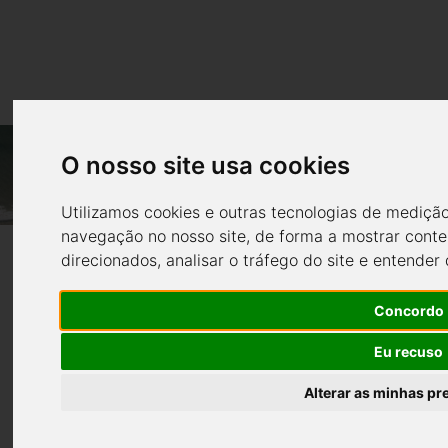
PARTIRAM PARA ANGOLA OS 2 PRIMEIROS
O nosso site usa cookies
PARTIRAM PARA
EVO 7.0 LOUNGE.
Utilizamos cookies e outras tecnologias de mediçã
ANGOLA OS 2
Notícias
Todas
navegação no nosso site, de forma a mostrar conte
direcionados, analisar o tráfego do site e entender
PRIMEIROS EVO 7.0
Concordo
LOUNGE.
Eu recuso
Os 2 primeiros Sunconcept EVO 7.0 para Angola vão a
Alterar as minhas pr
caminho.
Angola investe na mobilidade náutica sustentável para o