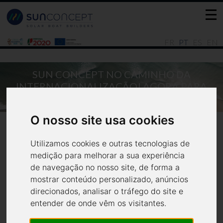
FR
PT
ES
EN
SUN CONCEPT NO CAMINHO DA
INTERNACIONALIZAÇÃO! AGORA PARA
PALMA DE MAIORCA!
Notícias
Todas
O nosso site usa cookies
Utilizamos cookies e outras tecnologias de
medição para melhorar a sua experiência
de navegação no nosso site, de forma a
Sun Concept no caminho da
mostrar conteúdo personalizado, anúncios
direcionados, analisar o tráfego do site e
Internacionalização! Agora
entender de onde vêm os visitantes.
para Palma de Maiorca!